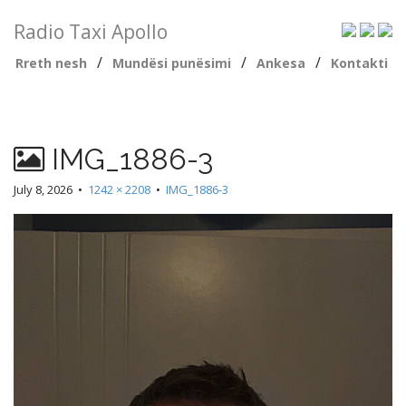
Radio Taxi Apollo
/
/
/
Rreth nesh
Mundësi punësimi
Ankesa
Kontakti
IMG_1886-3
July 8, 2026
•
1242 × 2208
•
IMG_1886-3